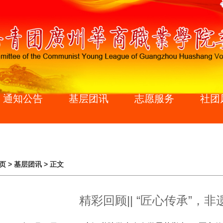
通知公告
基层团讯
志愿服务
社团
页
>
基层团讯
> 正文
精彩回顾|| “匠心传承”，