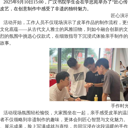
2025年
9
月
10
日
15:00
，广汉书院学生会在学思苑举办了“匠心
皮艺，在创意制作中感受了非遗的独特魅力。
匠心演
活动开始，工作人员不仅现场演示了皮革作品的制作流程，更
文化底蕴——从古代文人雅士的风雅旧物，到如今融合创新的文
烈的氛围中挑选心仪款式，在细致指导下沉浸式体验亲手制作的
故事。
手作时
活动现场氛围轻松愉悦，大家围坐在一起，亲手感受皮革的温
者不仅领略到非遗制作的趣味，更体会到匠心智慧与文化魅力。
、展示成果，脸上写满成就与喜悦，共同沉浸在这段温暖的手作