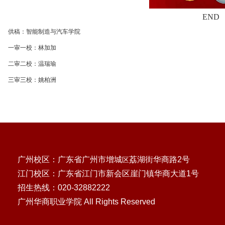
END
供稿：智能制造与汽车学院
一审一校：林加加
二审二校：温瑞瑜
三审三校：姚柏洲
广州校区：广东省广州市增城
荔湖街华商路2号
区
江门校区：广东省江门市新会区崖门镇华商大道1号
招生热线：020-32882222
广州华商职业学院 All Rights Reserved