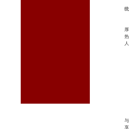
统
厚
热
人
与
享