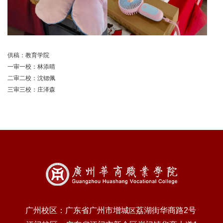
供稿：教育学院
一审一校：林添晴
二审二校：沈锶佩
三审三校：庄泽森
广州校区：广东省广州市增城
荔湖街华商路2号
区