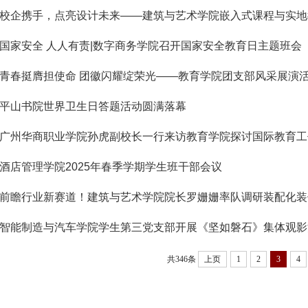
校企携手，点亮设计未来——建筑与艺术学院嵌入式课程与实地
国家安全 人人有责|数字商务学院召开国家安全教育日主题班会
青春挺膺担使命 团徽闪耀绽荣光——教育学院团支部风采展演
平山书院世界卫生日答题活动圆满落幕
广州华商职业学院孙虎副校长一行来访教育学院探讨国际教育工
酒店管理学院2025年春季学期学生班干部会议
前瞻行业新赛道！建筑与艺术学院院长罗姗姗率队调研装配化装
智能制造与汽车学院学生第三党支部开展《坚如磐石》集体观影
共346条
上页
1
2
3
4