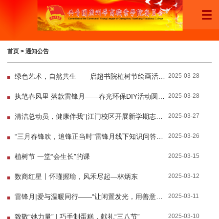
首页
>
通知公告
2025-03-28
绿色艺术，自然共生——启超书院植树节绘画活动画稿获奖作品展示
2025-03-28
执笔春风里 落款雷锋月——春光环保DIY活动圆满落幕！
2025-03-27
清洁总动员，健康伴我”|江门校区开展新学期志愿扫除活动
2025-03-26
“三月春锋吹，追锋正当时”雷锋月线下知识问答活动圆满落幕！
2025-03-15
植树节 一堂“会生长”的课
2025-03-12
数商红星丨怀瑾握瑜，风禾尽起—林炳东
2025-03-11
雷锋月|爱与温暖同行——“让闲置发光，用善意升温”活动圆满落幕！
2025-03-10
致敬“她力量” | 巧手制蛋糕，献礼“三八节”