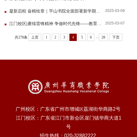
2025-03-09
凝新启程 奋楫绘章｜平山书院全面部署新学期学生会工作
2025-03-07
江门校区|赓续雷锋精神 争做时代先锋——教育学院开展学习雷锋精神志愿活动
...
共278条
上页
1
2
3
4
5
6
28
下页
广州校区：广东省广州市增城
荔湖街华商路2号
区
江门校区：广东省江门市新会区崖门镇华商大道1
号
招生热线：020-32882222